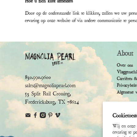
Hoe u zich kunt afmelden
Door op de onderstaande link te klikken, zullen we uw pers
ervaring op onze website of via andere communicatie te pers
About
Over ons
Vlaggensch
830.990.9600
Carrières 
sales@magnoliapearl.com
Privacybele
Algemene v
53 Split Rail Crossing,
Fredericksburg, TX 78624
Cookietoes
Wij en onze 
ervaring te p