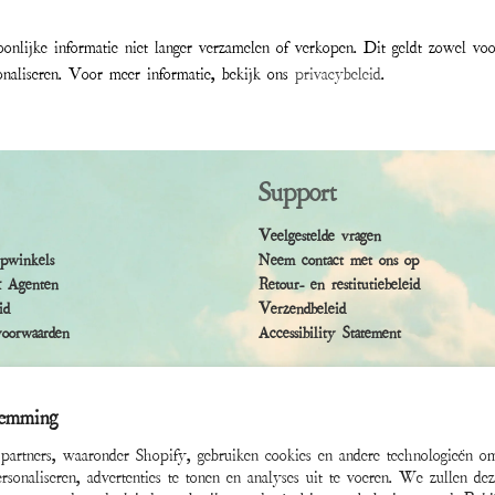
oonlijke informatie niet langer verzamelen of verkopen. Dit geldt zowel v
onaliseren. Voor meer informatie, bekijk ons
privacybeleid
.
Support
Veelgestelde vragen
ipwinkels
Neem contact met ons op
& Agenten
Retour- en restitutiebeleid
id
Verzendbeleid
oorwaarden
Accessibility Statement
temming
partners, waaronder Shopify, gebruiken cookies en andere technologieën 
ersonaliseren, advertenties te tonen en analyses uit te voeren. We zullen de