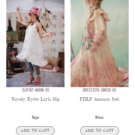
SLIP 187-MOON-OS
DRESS 1276-SNRSD-OS
Royalty Eyelet Layla Slip
FDLP Anastasia Jurk
$550
$600
ADD TO CART
ADD TO CART