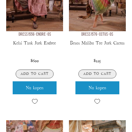
DRESS 1556-ENDRE-OS
DRESS 1576-CCTUS-OS
Kelsi Tank Jurk Endree
Besos Malibu Tee Jurk Cactus
$600
$225
ADD TO CART
ADD TO CART
Nu kopen
Nu kopen