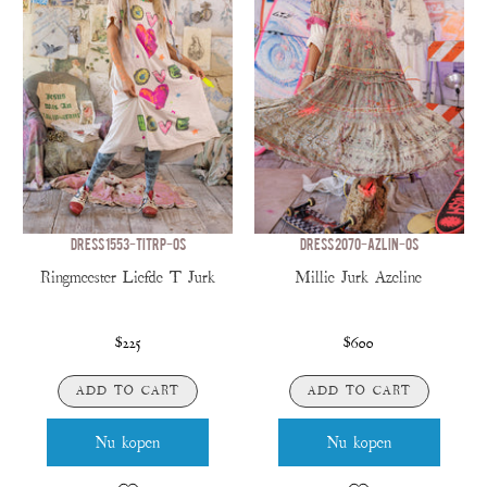
DRESS 1553-TITRP-OS
DRESS 2070-AZLIN-OS
Ringmeester Liefde T Jurk
Millie Jurk Azeline
$225
$600
ADD TO CART
ADD TO CART
Nu kopen
Nu kopen