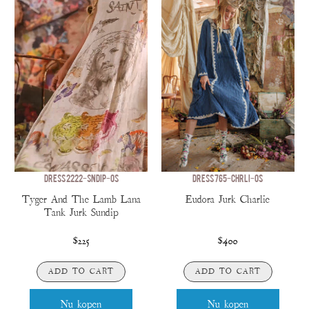
DRESS 2222-SNDIP-OS
DRESS 765-CHRLI-OS
Tyger And The Lamb Lana
Eudora Jurk Charlie
Tank Jurk Sundip
$225
$400
ADD TO CART
ADD TO CART
Nu kopen
Nu kopen