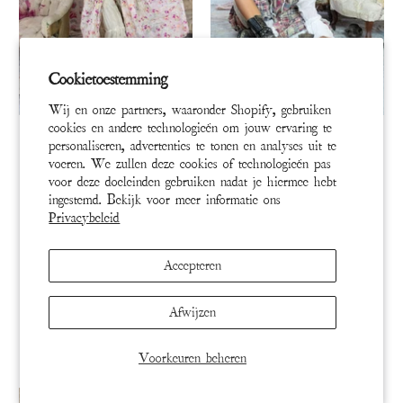
Cookietoestemming
Wij en onze partners, waaronder Shopify, gebruiken
DRESS 1004-PREFL-OS
DRESS 977-MADBL-OS
cookies en andere technologieën om jouw ervaring te
personaliseren, advertenties te tonen en analyses uit te
Vinney Schildersjurk
Patchwork Helenia Jurk
voeren. We zullen deze cookies of technologieën pas
voor deze doeleinden gebruiken nadat je hiermee hebt
ingestemd. Bekijk voor meer informatie ons
$600
$550
Privacybeleid
ADD TO CART
ADD TO CART
Accepteren
Nu kopen
Nu kopen
Afwijzen
Voorkeuren beheren