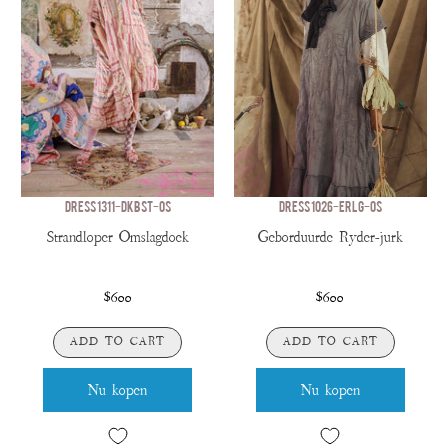
DRESS 1311-DKBST-OS
DRESS 1026-ERLG-OS
Strandloper Omslagdoek
Geborduurde Ryder-jurk
$600
$600
ADD TO CART
ADD TO CART
Nu kopen
Nu kopen