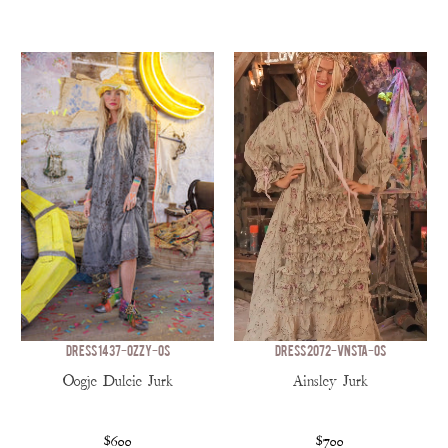
DRESS 1437-OZZY-OS
DRESS 2072-VNSTA-OS
Oogje Dulcie Jurk
Ainsley Jurk
$600
$700