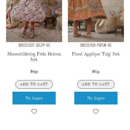
DRESS 1337-SELFP-OS
DRESS 1139-FOFLW-OS
Muurschildering Frida Helenia
Floral Applique Taigi Jurk
Jurk
$650
$625
ADD TO CART
ADD TO CART
Nu kopen
Nu kopen