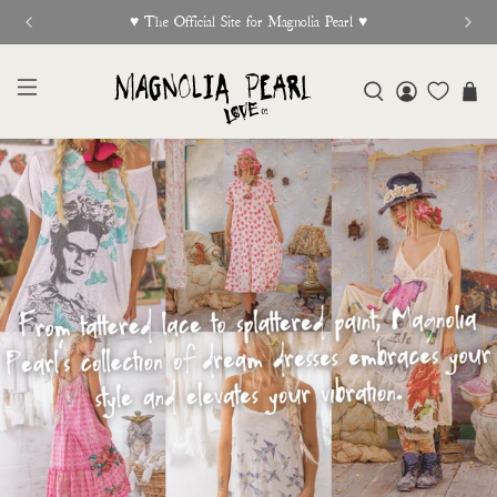
♥︎ The Official Site for Magnolia Pearl ♥︎