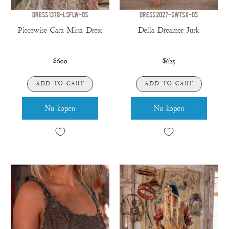
DRESS 1378-LSFLW-OS
DRESS 2027-SWTSX-OS
Piecewise Cara Mina Dress
Della Dreamer Jurk
$600
$625
ADD TO CART
ADD TO CART
Nu kopen
Nu kopen