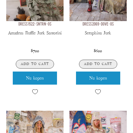
DRESS 1522-SNTRN-OS
DRESS 2069-DOVE-OS
Amadeus Ruffle Jurk Santorini
Seraphina Jurk
$700
$600
ADD TO CART
ADD TO CART
Nu kopen
Nu kopen