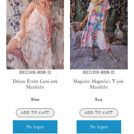
DRESS 1496-MOON-OS
DRESS 1559-MOON-OS
Delana Eyelet Cami-jurk
Magische Magnolia's T-jurk
Maanlicht
Maanlicht
$600
$225
ADD TO CART
ADD TO CART
Nu kopen
Nu kopen