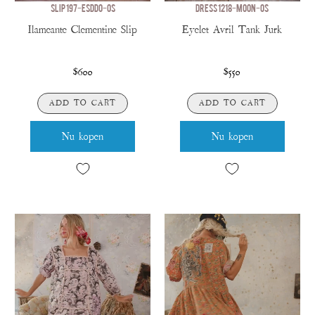
SLIP 197-ESDDO-OS
DRESS 1218-MOON-OS
Ilameante Clementine Slip
Eyelet Avril Tank Jurk
$600
$550
ADD TO CART
ADD TO CART
Nu kopen
Nu kopen