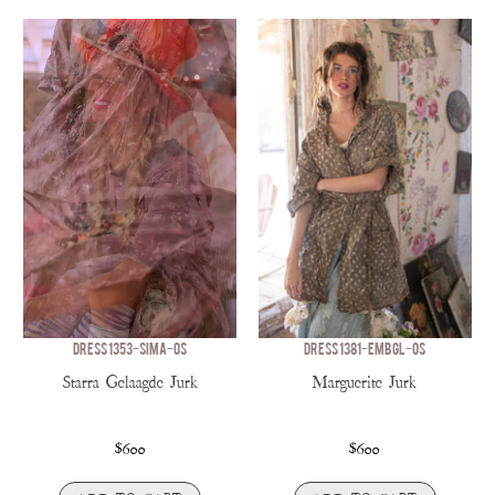
DRESS 1353-SIMA-OS
DRESS 1381-EMBGL-OS
Starra Gelaagde Jurk
Marguerite Jurk
$600
$600