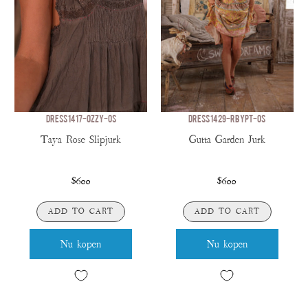
DRESS 1417-OZZY-OS
DRESS 1429-RBYPT-OS
Taya Rose Slipjurk
Gutta Garden Jurk
$600
$600
ADD TO CART
ADD TO CART
Nu kopen
Nu kopen