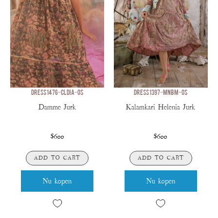
DRESS 1476-CLDIA-OS
DRESS 1397-MNBM-OS
Damme Jurk
Kalamkari Helenia Jurk
$600
$600
ADD TO CART
ADD TO CART
Nu kopen
Nu kopen