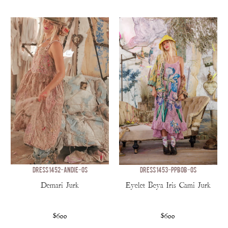
DRESS 1452-ANDIE-OS
DRESS 1453-PPBOB-OS
Demari Jurk
Eyelet Beya Iris Cami Jurk
$600
$600