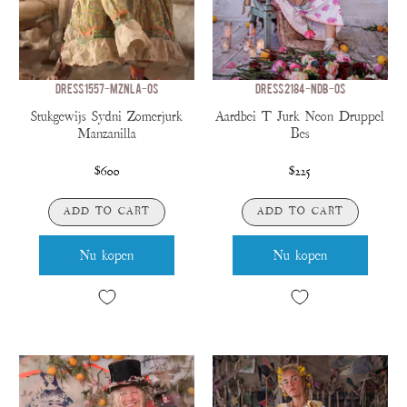
DRESS 1557-MZNLA-OS
DRESS 2184-NDB-OS
Stukgewijs Sydni Zomerjurk
Aardbei T Jurk Neon Druppel
Manzanilla
Bes
$600
$225
ADD TO CART
ADD TO CART
Nu kopen
Nu kopen