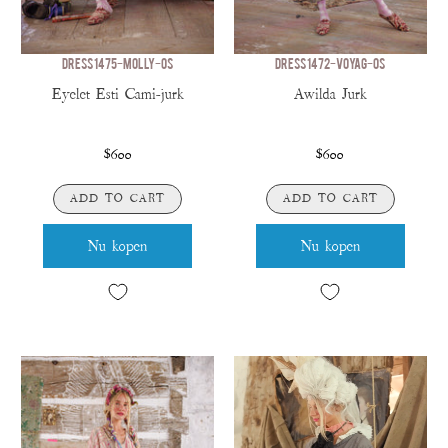
DRESS 1475-MOLLY-OS
DRESS 1472-VOYAG-OS
Eyelet Esti Cami-jurk
Awilda Jurk
$600
$600
ADD TO CART
ADD TO CART
Nu kopen
Nu kopen