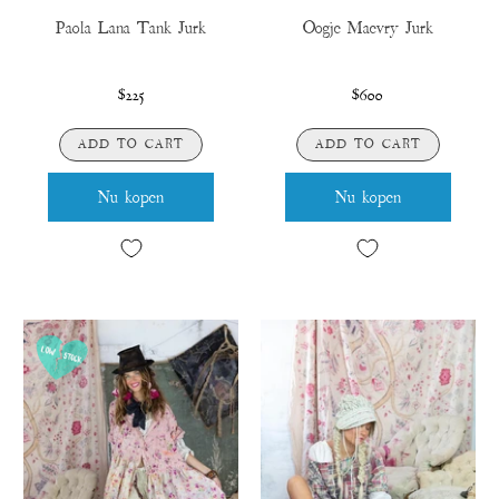
Paola Lana Tank Jurk
Oogje Maevry Jurk
$225
$600
ADD TO CART
ADD TO CART
Nu kopen
Nu kopen