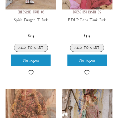
DRESS 2110-TRUE-OS
DRESS 1351-LVSTR-OS
Spirit Dragon T Jurk
FDLP Lana Tank Jurk
$225
$325
ADD TO CART
ADD TO CART
Nu kopen
Nu kopen