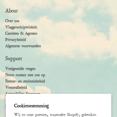
About
Over ons
Vlaggenschipwinkels
Carrières & Agenten
Privacybeleid
Algemene voorwaarden
Support
Veelgestelde vragen
Neem contact met ons op
Retour- en restitutiebeleid
Verzendbeleid
Accessibility Statement
Cookietoestemming
Subscribe
Wij en onze partners, waaronder Shopify, gebruiken
Sign up to receive the latest news & connect with your stylist