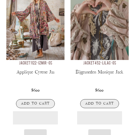
JACKET 1122-IZMIR-OS
JACKET 452-LILAC-OS
Applique Cyrene Jas
Bijgesneden Monique Jack
$600
$600
ADD TO CART
ADD TO CART