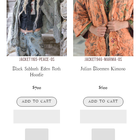
JACKET 1165-PEACE-OS
JACKET 946-MARMA-OS
Black Sabbath Eden Roth
Julian Bloemen Kimono
Hoodie
$700
$600
ADD TO CART
ADD TO CART