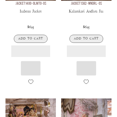
JACKET 1400-OLMTO-OS
JACKET 1382-WNDRL-OS
Isabeau Jacket
Kalamkari Andhra Jas
$625
$625
ADD TO CART
ADD TO CART