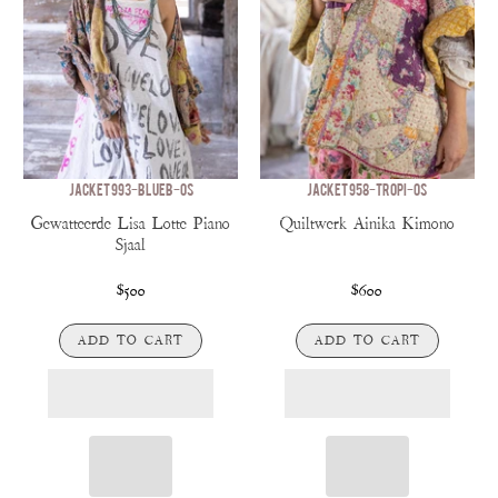
JACKET 993-BLUEB-OS
JACKET 958-TROPI-OS
Gewatteerde Lisa Lotte Piano
Quiltwerk Ainika Kimono
Sjaal
$500
$600
ADD TO CART
ADD TO CART