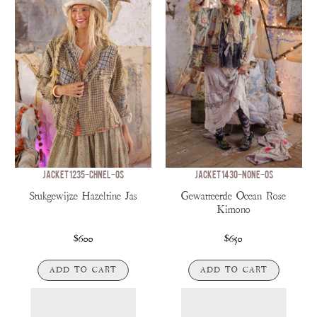
JACKET 1235-CHNEL-OS
JACKET 1430-NONE-OS
Stukgewijze Hazeltine Jas
Gewatteerde Ocean Rose
Kimono
$600
$650
ADD TO CART
ADD TO CART