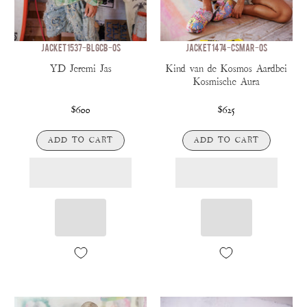
JACKET 1537-BLGCB-OS
JACKET 1474-CSMAR-OS
YD Jeremi Jas
Kind van de Kosmos Aardbei
Kosmische Aura
$600
$625
ADD TO CART
ADD TO CART