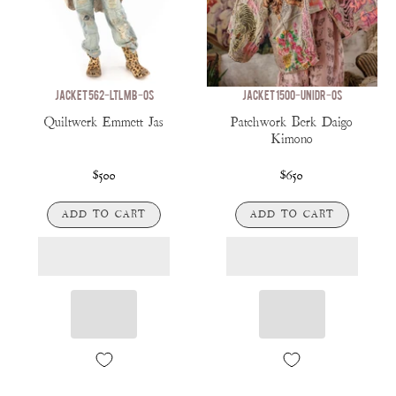
JACKET 562-LTLMB-OS
JACKET 1500-UNIDR-OS
Quiltwerk Emmett Jas
Patchwork Berk Daigo
Kimono
$500
$650
ADD TO CART
ADD TO CART