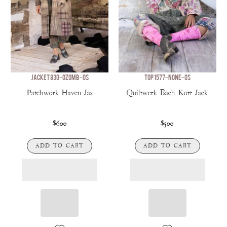
JACKET 830-OZOMB-OS
TOP 1577-NONE-OS
Patchwork Haven Jas
Quiltwerk Bach Kort Jack
$600
$500
ADD TO CART
ADD TO CART