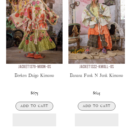
JACKET 1379-MOON-OS
JACKET 1322-KMOLL-OS
Berken Daigo Kimono
Banana Funk N Junk Kimono
$675
$625
ADD TO CART
ADD TO CART