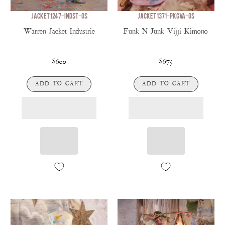
JACKET 1247-INDST-OS
JACKET 1371-PKGVA-OS
Warren Jacket Industrie
Funk N Junk Vijji Kimono
$600
$675
ADD TO CART
ADD TO CART