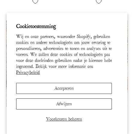
Cookietoestemming
Wij en onze partners, waaronder Shopify, gebruiken
cookies en andere technologieën om jouw ervaring te
personaliseren, advertenties te tonen en analyses uit te
voeren. We zullen deze cookies of technologieën pas
voor deze doeleinden gebruiken nadat je hiermee hebt
ingestemd. Bekijk voor meer informatie ons
Privacybeleid
Accepteren
Afwijzen
JACKET 802-PIONE-OS
JACKET 936-NONE-OS
Charlotte Sjaalkraag Jas
Patchwork Kathmandu Jas
Voorkeuren beheren