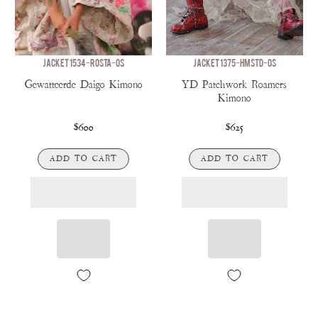
JACKET 1534-ROSTA-OS
JACKET 1375-HMSTD-OS
Gewatteerde Daigo Kimono
YD Patchwork Roamers
Kimono
$600
$625
ADD TO CART
ADD TO CART