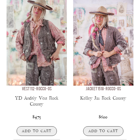
VEST 112-ROCCO-OS
JACKET 1518-ROCCO-OS
YD Andriy Vest Rock
Kelley Jas Rock County
County
$475
$600
ADD TO CART
ADD TO CART