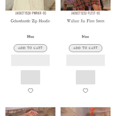
JACKET 1528-PWRKR-OS
JACKET 1232-FLTST-OS
Geborduurde Zip Hoodie
Wallace Jas Fleet Street
$800
$600
ADD TO CART
ADD TO CART