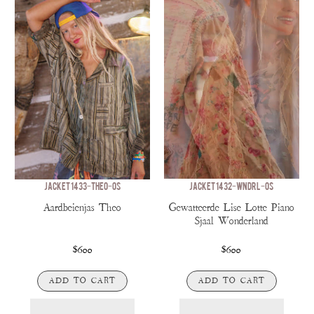
JACKET 1433-THEO-OS
JACKET 1432-WNDRL-OS
Aardbeienjas Theo
Gewatteerde Lise Lotte Piano
Sjaal Wonderland
$600
$600
ADD TO CART
ADD TO CART