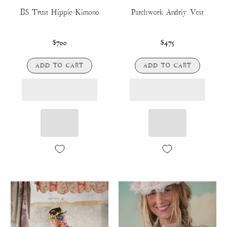
BS Trust Hippie Kimono
Patchwork Andriy Vest
$700
$475
ADD TO CART
ADD TO CART