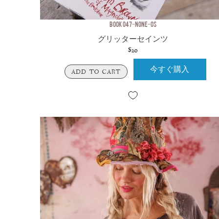
BOOK 047-NONE-OS
グリッターセインツ
$20
今すぐ購入
ADD TO CART