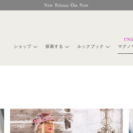
Free Shipping On Orders Over $95
ショップ
探索する
ルックブック
マグノ