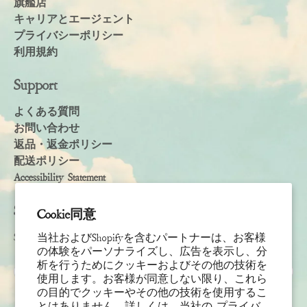
旗艦店
キャリアとエージェント
プライバシーポリシー
利用規約
Support
よくある質問
お問い合わせ
返品・返金ポリシー
配送ポリシー
Accessibility Statement
Subscribe
Cookie同意
Sign up to receive the latest news & connect with your stylist
当社およびShopifyを含むパートナーは、お客様
の体験をパーソナライズし、広告を表示し、分
析を行うためにクッキーおよびその他の技術を
名
使用します。お客様が同意しない限り、これら
の目的でクッキーやその他の技術を使用するこ
姓
とはありません。詳しくは、当社の
プライバ