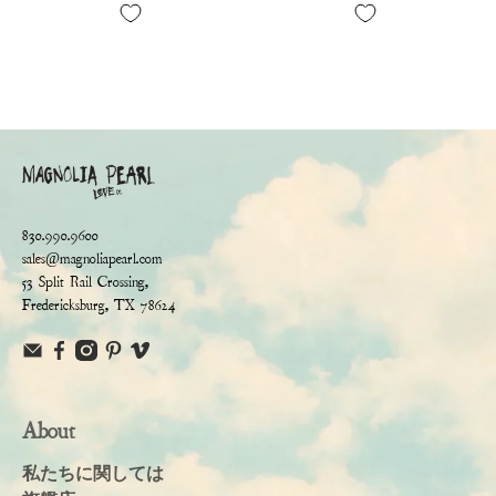
830.990.9600
sales@magnoliapearl.com
53 Split Rail Crossing,
Fredericksburg, TX 78624
About
私たちに関しては