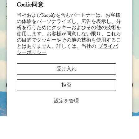
Cookie同意
Subscribe
当社およびShopifyを含むパートナーは、お客様
Sign up to receive the latest news & connect with your stylist
の体験をパーソナライズし、広告を表示し、分
析を行うためにクッキーおよびその他の技術を
名
使用します。お客様が同意しない限り、これら
の目的でクッキーやその他の技術を使用するこ
とはありません。詳しくは、当社の
プライバ
姓
シーポリシー
メール
*
受け入れ
拒否
サインアップ
このサイトはhCaptchaによって保護されており、hCaptcha
プライバシーポリシー
および
利用
設定を管理
規約
が適用されます。