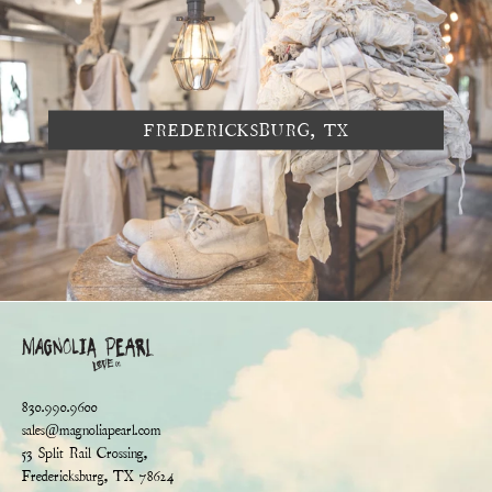
FREDERICKSBURG, TX
830.990.9600
sales@magnoliapearl.com
53 Split Rail Crossing,
Fredericksburg, TX 78624