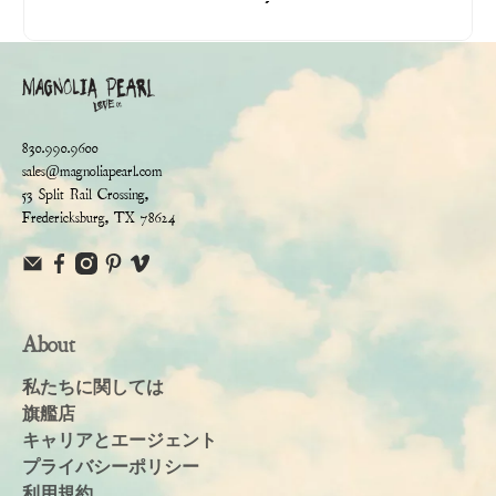
830.990.9600
sales@magnoliapearl.com
53 Split Rail Crossing,
Fredericksburg, TX 78624
About
私たちに関しては
旗艦店
キャリアとエージェント
プライバシーポリシー
利用規約