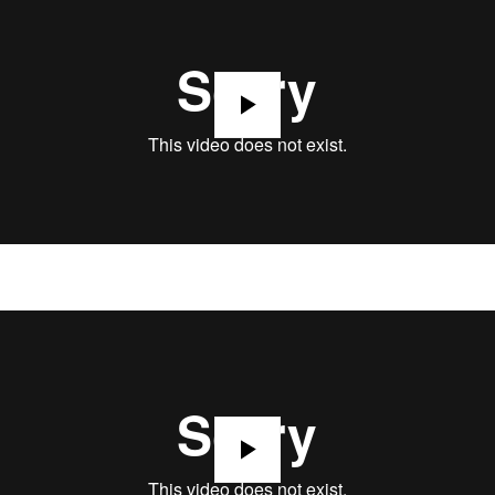
Play
Play