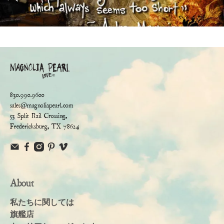
830.990.9600
sales@magnoliapearl.com
53 Split Rail Crossing,
Fredericksburg, TX 78624
About
私たちに関しては
旗艦店