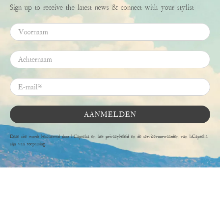
Sign up to receive the latest news & connect with your stylist
Voornaam
Achternaam
E-mail
*
AANMELDEN
Deze site wordt beschermd door hCaptcha en het
privacybeleid
en de
servicevoorwaarden
van hCaptcha
zijn van toepassing.