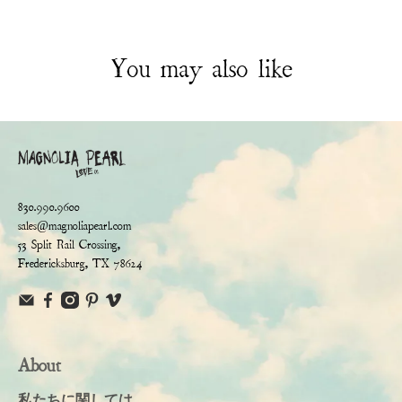
You may also like
830.990.9600
sales@magnoliapearl.com
53 Split Rail Crossing,
Fredericksburg, TX 78624
About
私たちに関しては