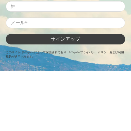
姓
メール
*
サインアップ
このサイトはhCaptchaによって保護されており、hCaptcha
プライバシーポリシー
および
利用
規約
が適用されます。