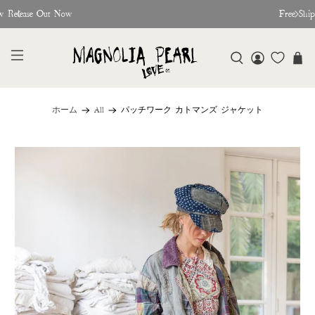
w Release Out Now
Free Shi
ホーム
All
パッチワーク カトマンズ ジャケット