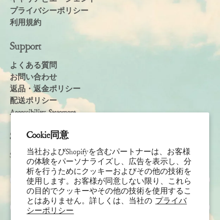
プライバシーポリシー
利用規約
Support
よくある質問
お問い合わせ
返品・返金ポリシー
配送ポリシー
Accessibility Statement
Cookie同意
Subscribe
当社およびShopifyを含むパートナーは、お客様
Sign up to receive the latest news & connect with your stylist
の体験をパーソナライズし、広告を表示し、分
析を行うためにクッキーおよびその他の技術を
名
使用します。お客様が同意しない限り、これら
の目的でクッキーやその他の技術を使用するこ
とはありません。詳しくは、当社の
プライバ
姓
シーポリシー