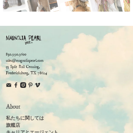
830.990.9600
sales@magnoliapearl.com
53 Split Rail Crossing,
Fredericksburg, TX 78624
About
私たちに関しては
旗艦店
キャリアとエージェント