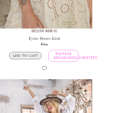
DRESS 974-MOON-OS
Eyelet Heeren Kleid
$600
WEITERE
ADD TO CART
BEZAHLMÖGLICHKEITEN