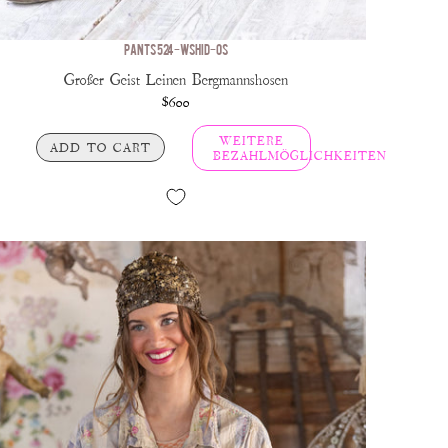
PANTS 524-WSHID-OS
Großer Geist Leinen Bergmannshosen
$600
WEITERE
ADD TO CART
BEZAHLMÖGLICHKEITEN