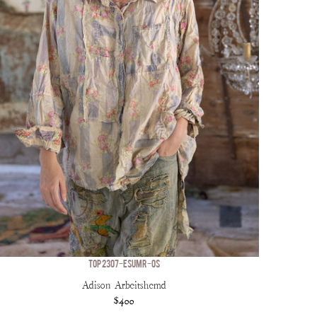
TOP 2307-ESUMR-OS
Adison Arbeitshemd
$400