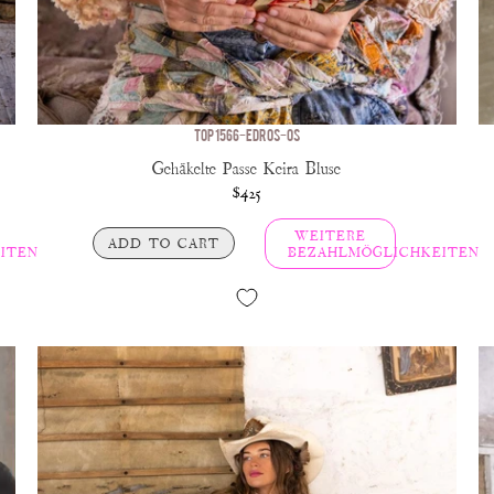
TOP 1566-EDROS-OS
Gehäkelte Passe Keira Bluse
$425
WEITERE
ADD TO CART
ITEN
BEZAHLMÖGLICHKEITEN