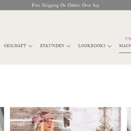
Glitter Saints Audiobook Available For Free Now
GESCHÄFT
ERKUNDEN
LOOKBOOKS
MAGN