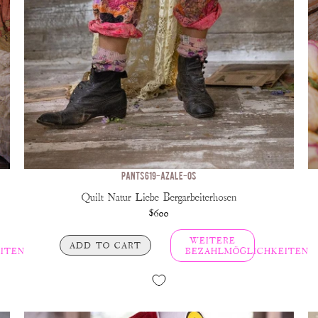
PANTS 619-AZALE-OS
Quilt Natur Liebe Bergarbeiterhosen
$600
WEITERE
ADD TO CART
ITEN
BEZAHLMÖGLICHKEITEN