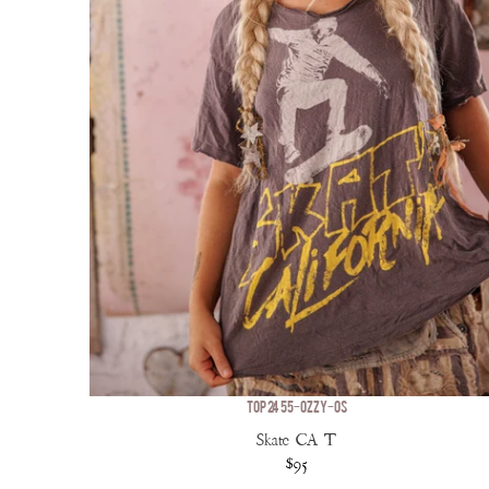
TOP 2455-OZZY-OS
Skate CA T
$95