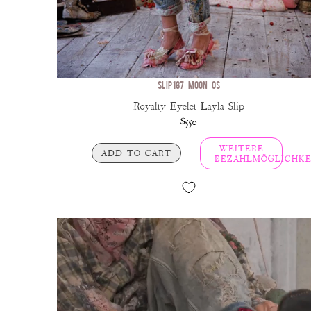
SLIP 187-MOON-OS
Royalty Eyelet Layla Slip
$550
WEITERE
ADD TO CART
BEZAHLMÖGLICHKE