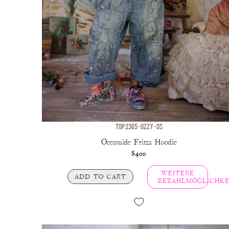
TOP 2365-OZZY-OS
Oceanside Fritza Hoodie
$400
WEITERE
ADD TO CART
BEZAHLMÖGLICHKE