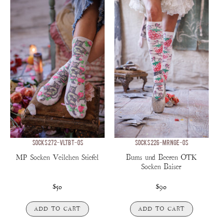
SOCKS 272-VLTBT-OS
SOCKS 226-MRNGE-OS
MP Socken Veilchen Stiefel
Bums und Beeren OTK
Socken Baiser
$50
$90
ADD TO CART
ADD TO CART