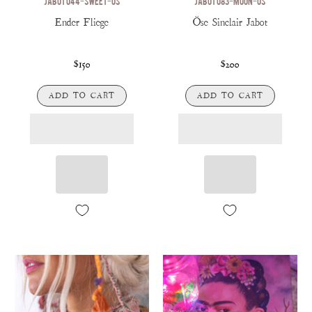
JABOT 044-SWEET-OS
JABOT 083-MOON-OS
Ender Fliege
Öse Sinclair Jabot
$150
$200
ADD TO CART
ADD TO CART