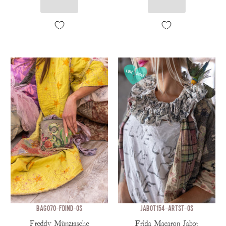
BAG 070-FDIND-OS
JABOT 154-ARTST-OS
Freddy Münztasche
Frida Macaron Jabot