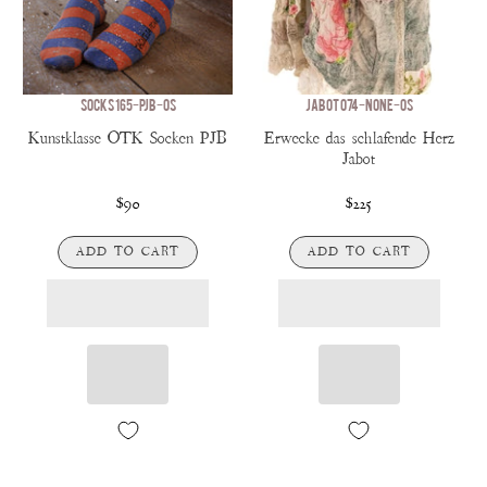
SOCKS 165-PJB-OS
JABOT 074-NONE-OS
Kunstklasse OTK Socken PJB
Erwecke das schlafende Herz
Jabot
$90
$225
ADD TO CART
ADD TO CART