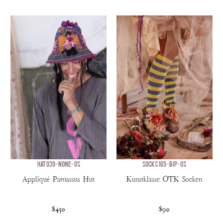
HAT 039-NONE-OS
SOCKS 165-BIP-OS
Appliqué Parnassus Hut
Kunstklasse OTK Socken
$450
$90