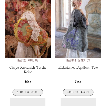
BAG 126-NONE-OS
BAG 044-OZYRN-OS
Cirque Kreuzstich Tasche
Elektrisches Begräbnis Tote
Keine
$600
$500
ADD TO CART
ADD TO CART