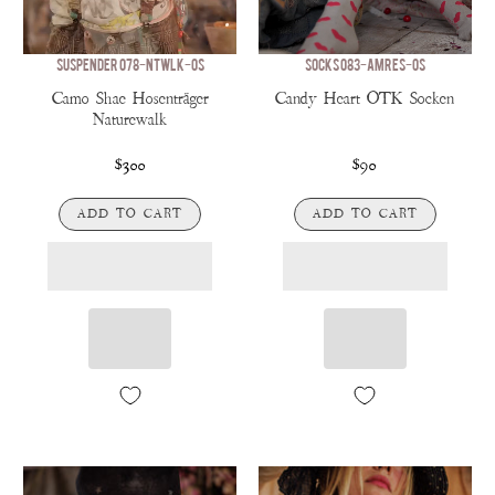
SUSPENDER 078-NTWLK-OS
SOCKS 083-AMRES-OS
Camo Shae Hosenträger
Candy Heart OTK Socken
Naturewalk
$300
$90
ADD TO CART
ADD TO CART