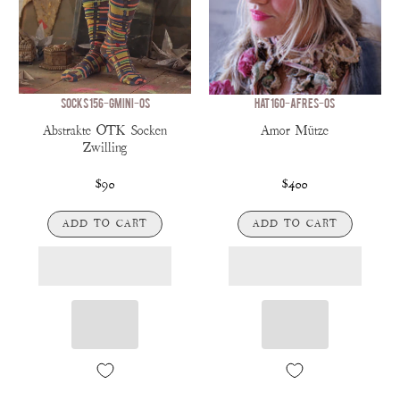
SOCKS 156-GMINI-OS
HAT 160-AFRES-OS
Abstrakte OTK Socken
Amor Mütze
Zwilling
$90
$400
ADD TO CART
ADD TO CART