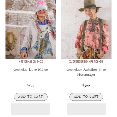
HAT 159-ALCMT-OS
SUSPENDER 024-PEACE-OS
Gestickte Love-Mütze
Gestickter Aufnäher Shae
Hosenträger
$400
$300
ADD TO CART
ADD TO CART