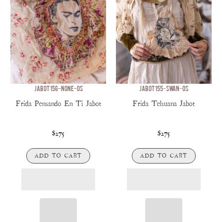
JABOT 156-NONE-OS
JABOT 155-SWAN-OS
Frida Pensando En Ti Jabot
Frida Tehuana Jabot
$275
$275
ADD TO CART
ADD TO CART