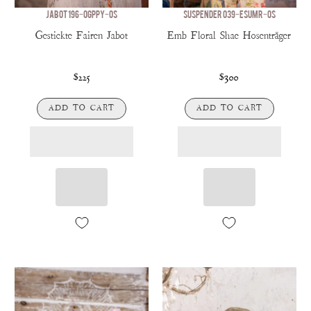
JABOT 196-OGPPY-OS
SUSPENDER 039-ESUMR-OS
Gestickte Fairen Jabot
Emb Floral Shae Hosenträger
$225
$300
ADD TO CART
ADD TO CART