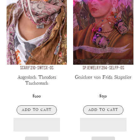
SCARF 210-SWTSX-OS
SP JEWELRY 294-SELFP-OS
Augenloch Theodora
Gesichter von Frida Skapulier
Taschentuch
$200
$150
ADD TO CART
ADD TO CART