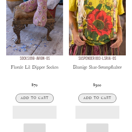
SOCKS 098-AVIGN-OS
SUSPENDER 003-LSRIA-OS
Florale Lil Dipper Socken
Blumige Shae-Strumpfhalter
$70
$300
ADD TO CART
ADD TO CART