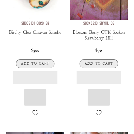
SHOES 131-COCO-38
SOCKS 210-SBYHL-OS
Birchy Cleo Caravan Schuhe
Blossom Berry OTK Socken
Strawberry Hill
$300
$90
ADD TO CART
ADD TO CART