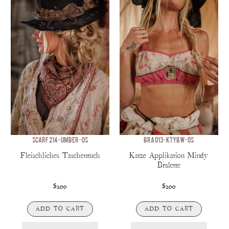
SCARF 214-UMBER-OS
BRA 013-KTYBW-OS
Fleischliches Taschentuch
Katze Applikation Mindy
Bralette
$200
$200
ADD TO CART
ADD TO CART