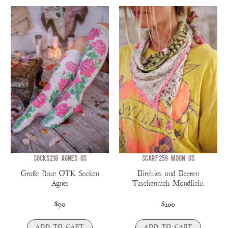
SOCKS 218-AGNES-OS
SCARF 259-MOON-OS
Große Rose OTK Socken
Birchies und Beeren
Agnes
Taschentuch Mondlicht
$90
$200
ADD TO CART
ADD TO CART