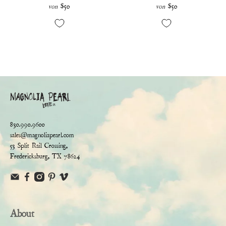
$50
$50
von
von
830.990.9600
sales@magnoliapearl.com
53 Split Rail Crossing,
Fredericksburg, TX 78624
About