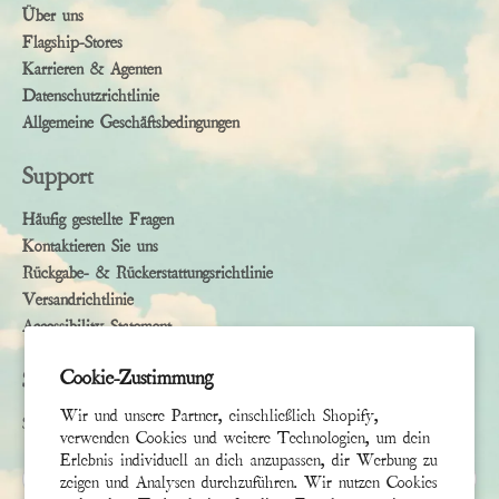
Über uns
Flagship-Stores
Karrieren & Agenten
Datenschutzrichtlinie
Allgemeine Geschäftsbedingungen
Support
Häufig gestellte Fragen
Kontaktieren Sie uns
Rückgabe- & Rückerstattungsrichtlinie
Versandrichtlinie
Accessibility Statement
Cookie-Zustimmung
Subscribe
Wir und unsere Partner, einschließlich Shopify,
Sign up to receive the latest news & connect with your stylist
verwenden Cookies und weitere Technologien, um dein
Erlebnis individuell an dich anzupassen, dir Werbung zu
Vorname
zeigen und Analysen durchzuführen. Wir nutzen Cookies