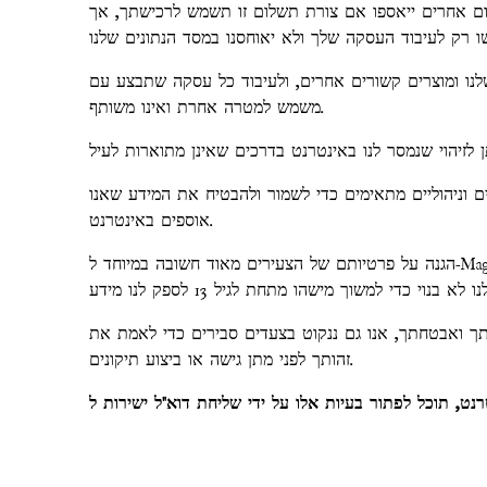
ום אחרים ייאספו אם צורת תשלום זו תשמש לרכישתך, אך
נו ומוצרים קשורים אחרים, ולעיבוד כל עסקה שתבצע עם
משמש למטרה אחרת ואינו משותף.
ים וניהוליים מתאימים כדי לשמור ולהבטיח את המידע שאנו
אוספים באינטרנט.
הגנה על פרטיותם של הצעירים מאוד חשובה במיוחד ל-Magnolia Pearl Clothing. מסיבה זו, לעולם איננו אוספים או שומרים מידע באתר שלנו ממי שאנו יודעים בפועל שהוא מתחת לגיל 13, ואף
תך ואבטחתך, אנו גם ננקוט בצעדים סבירים כדי לאמת את
זהותך לפני מתן גישה או ביצוע תיקונים.