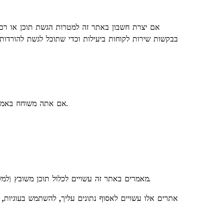
אם יצרת חשבון באתר זה למטרות הגשת תוכן או רכיש
בבקשות שירות לקוחות ביעילות וכדי שתוכל לגשת להורדו
אם אתה משוחח באמצעות תיבת הצ'אט הנמצאת באתר שלנו, כל נתוני הצ'אט נשמרים במסד נתונים מאובטח. תוכל לבקש מהאדמין להסיר אותו בכל עת.
מאמרים באתר זה עשויים לכלול תוכן משובץ (למשל, סרטונים, תמונות, מאמרים, מוזיקה וכו'). תוכן משובץ מאתרים אחרים מתנהג באותו אופן בדיוק כאילו המבקר ביקר באתר האחר.
אתרים אלו עשויים לאסוף נתונים עליך, להשתמש בעוגיות