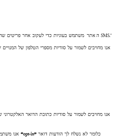
משתמש בעוגיות כדי לעקוב אחר פריטים שהכנסת לעגלת הקניות שלך, כולל כאשר נטשת את העגלה שלך ומידע זה משמש לקבוע מתי לשלוח הודעות תזכורת לעגלה באמצעות SMS."
"ה
אתר
אנו מחויבים לשמור על סודיות מספרי הטלפון של המנויים 
אנו מחויבים לשמור על סודיות כתובת הדואר האלקטרוני 
כלומר לא נשלח לך הודעות דואר
“opt-in”
אנו משתמשים בשיווק בדואר אלקטרוני כדי לתקשר עם לקוחות ולקוחות פוטנציאליים מדי פעם. כל רשימות הדואר האלקטרוני והקמפיינים הם