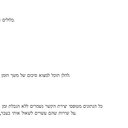
(EXIF GPS) כלולים.
להלן תוכל למצוא סיכום של משך הזמן שהנתונים שלך נשמרים. תוכל ליצור איתנו קשר בכל עת אם ברצונך לקבל עותק של הנתונים השמורים שלך, או אם ברצונך להסירם.
כל הנתונים מטופסי יצירת הקשר נשמרים ללא הגבלת זמן 
על שירות שהם עשויים לשאול אותי בעבר, אולי לאחר יישום ההמלצות שלי. בשל נפח הדואר האלקטרוני, לא ניתן לזכור את השיחות האישיות הללו ללא שמירת הקשר המקורי.