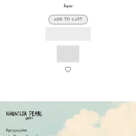
$400
ADD TO CART
830.990.9600