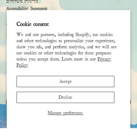
מדיניות משלוחים
Accessibility Statement
Subscribe
Cookie consent
We and our partners, including Shopify, use cookies
Sign up to receive the latest news & connect with your stylist
and other technologies to personalize your experience,
show you ads, and perform analytics, and we will not
שם פרטי
use cookies or other technologies for these purposes
unless you accept them. Learn more in our
Privacy
Policy
שם משפחה
Accept
*
אימייל
Decline
הירשם
Manage preferences
This site is protected by hCaptcha and the hCaptcha
Privacy Policy
and
Terms of Service
apply.