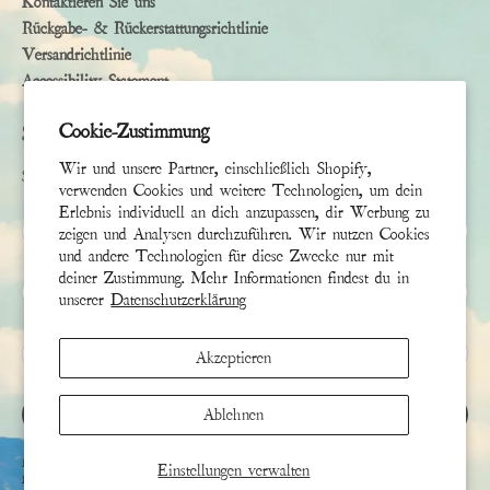
Kontaktieren Sie uns
Rückgabe- & Rückerstattungsrichtlinie
Versandrichtlinie
Accessibility Statement
Cookie-Zustimmung
Subscribe
Wir und unsere Partner, einschließlich Shopify,
Sign up to receive the latest news & connect with your stylist
verwenden Cookies und weitere Technologien, um dein
Erlebnis individuell an dich anzupassen, dir Werbung zu
Vorname
zeigen und Analysen durchzuführen. Wir nutzen Cookies
und andere Technologien für diese Zwecke nur mit
deiner Zustimmung. Mehr Informationen findest du in
Nachname
unserer
Datenschutzerklärung
E-Mail
*
Akzeptieren
ANMELDEN
Ablehnen
Diese Website ist durch hCaptcha geschützt und es gelten die
allgemeinen Geschäftsbedingungen
und
Einstellungen verwalten
Datenschutzbestimmungen
von hCaptcha.