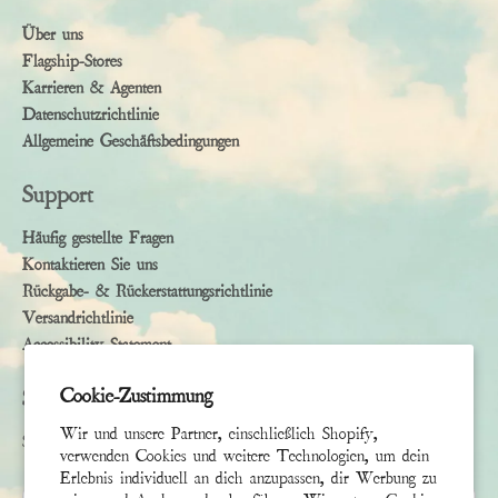
Über uns
Flagship-Stores
Karrieren & Agenten
Datenschutzrichtlinie
Allgemeine Geschäftsbedingungen
Support
Häufig gestellte Fragen
Kontaktieren Sie uns
Rückgabe- & Rückerstattungsrichtlinie
Versandrichtlinie
Accessibility Statement
Cookie-Zustimmung
Subscribe
Wir und unsere Partner, einschließlich Shopify,
Sign up to receive the latest news & connect with your stylist
verwenden Cookies und weitere Technologien, um dein
Erlebnis individuell an dich anzupassen, dir Werbung zu
Vorname