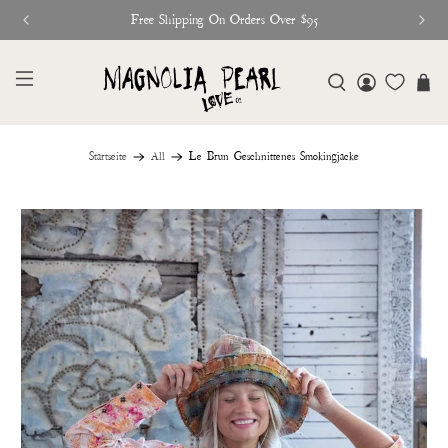
Glitter Saints Audiobook Available For Free Now
Startseite
All
Le Brun Geschnittenes Smokingjacke