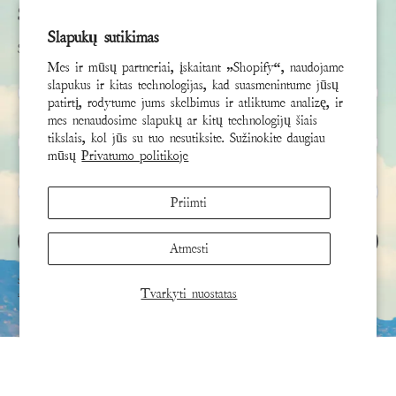
Subscribe
Slapukų sutikimas
Sign up to receive the latest news & connect with your stylist
Mes ir mūsų partneriai, įskaitant „Shopify“, naudojame
slapukus ir kitas technologijas, kad suasmenintume jūsų
Vardas
patirtį, rodytume jums skelbimus ir atliktume analizę, ir
mes nenaudosime slapukų ar kitų technologijų šiais
Pavardė
tikslais, kol jūs su tuo nesutiksite. Sužinokite daugiau
mūsų
Privatumo politikoje
El. paštas
*
Priimti
UŽSIREGISTRUOTI
Atmesti
Ši svetainė apsaugota „hCaptcha“, taip pat taikoma „hCaptcha“
privatumo politika
ir
paslaugos teikimo
Tvarkyti nuostatas
sąlygos
.