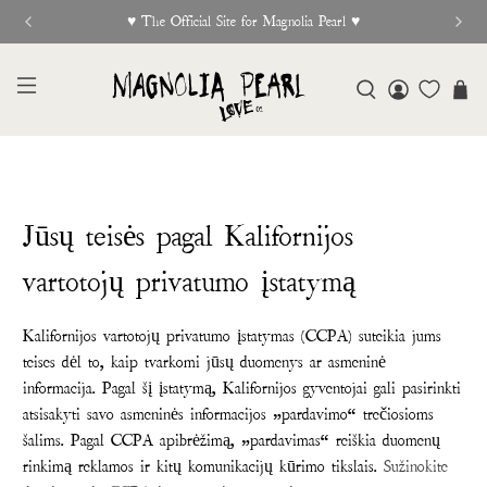
 Official Site for Magnolia Pearl ♥︎
Jūsų teisės pagal Kalifornijos
vartotojų privatumo įstatymą
Kalifornijos vartotojų privatumo įstatymas (CCPA) suteikia jums
teises dėl to, kaip tvarkomi jūsų duomenys ar asmeninė
informacija. Pagal šį įstatymą, Kalifornijos gyventojai gali pasirinkti
atsisakyti savo asmeninės informacijos „pardavimo“ trečiosioms
šalims. Pagal CCPA apibrėžimą, „pardavimas“ reiškia duomenų
rinkimą reklamos ir kitų komunikacijų kūrimo tikslais.
Sužinokite