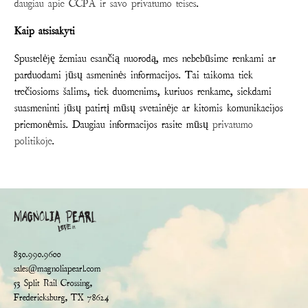
daugiau apie CCPA ir savo privatumo teises
.
Kaip atsisakyti
Spustelėję žemiau esančią nuorodą, mes nebebūsime renkami ar
parduodami jūsų asmeninės informacijos. Tai taikoma tiek
trečiosioms šalims, tiek duomenims, kuriuos renkame, siekdami
suasmeninti jūsų patirtį mūsų svetainėje ar kitomis komunikacijos
priemonėmis. Daugiau informacijos rasite mūsų
privatumo
politikoje
.
830.990.9600
sales@magnoliapearl.com
53 Split Rail Crossing,
Fredericksburg, TX 78624