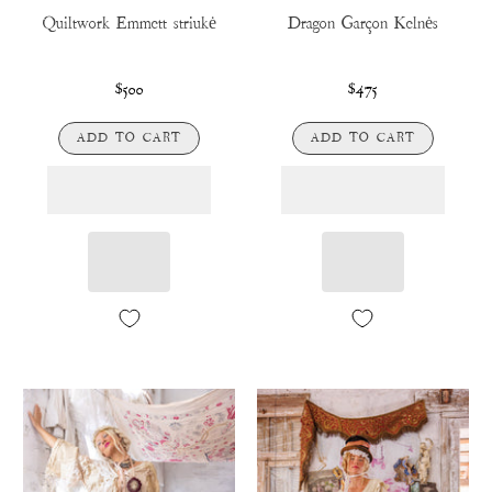
Quiltwork Emmett striukė
Dragon Garçon Kelnės
$500
$475
ADD TO CART
ADD TO CART