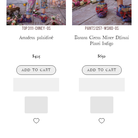
TOP 3111-CHNEY-OS
PANTS 1257-WSHID-OS
Amadeus palaidinė
Banana Circus Miner Džinsai
Plauti Indigo
$425
$650
ADD TO CART
ADD TO CART