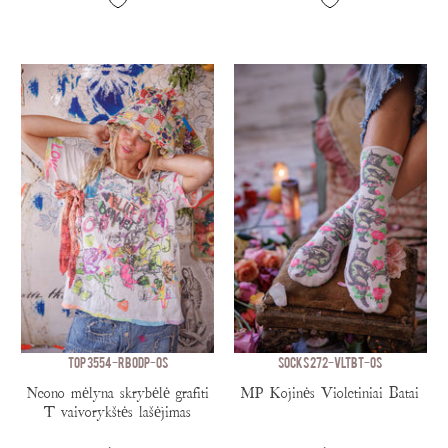
TOP 3554-RBODP-OS
SOCKS 272-VLTBT-OS
Neono mėlyna skrybėlė grafiti
MP Kojinės Violetiniai Batai
T vaivorykštės lašėjimas