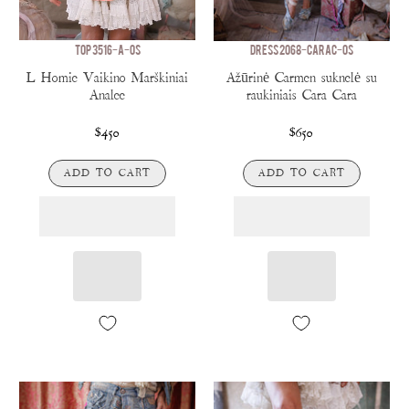
TOP 3516-A-OS
DRESS 2068-CARAC-OS
L Homie Vaikino Marškiniai
Ažūrinė Carmen suknelė su
Analee
raukiniais Cara Cara
$450
$650
ADD TO CART
ADD TO CART