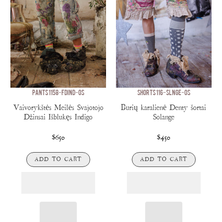
PANTS 1158-FDIND-OS
SHORTS 116-SLNGE-OS
Vaivorykštės Meilės Svajotojo
Burių karalienė Denty šortai
Džinsai Išblukęs Indigo
Solange
$650
$450
ADD TO CART
ADD TO CART