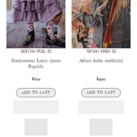
SKIRT 314-PPSCL-OS
TOP 3141-VVNDT-OS
Sluoksniuotas Lucca sijonas
Adison darbo marškiniai
Popsicle
$600
$400
ADD TO CART
ADD TO CART