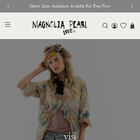
New Release Out Now
visi