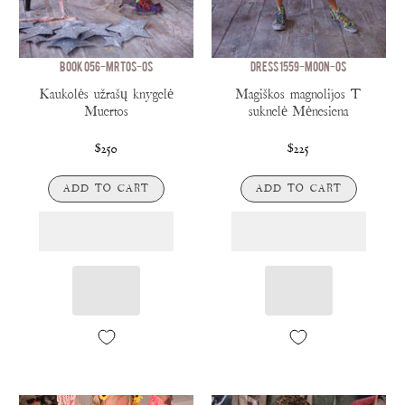
BOOK 056-MRTOS-OS
DRESS 1559-MOON-OS
Kaukolės užrašų knygelė
Magiškos magnolijos T
Muertos
suknelė Mėnesiena
$250
$225
ADD TO CART
ADD TO CART