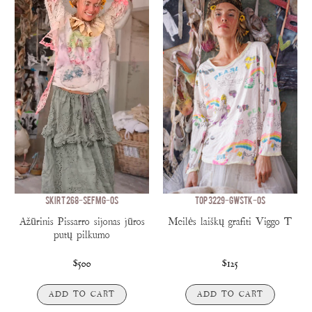
SKIRT 268-SEFMG-OS
TOP 3229-GWSTK-OS
Ažūrinis Pissarro sijonas jūros
Meilės laiškų grafiti Viggo T
putų pilkumo
$500
$125
ADD TO CART
ADD TO CART