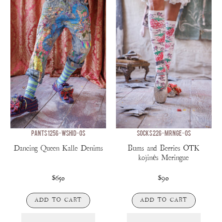
PANTS 1256-WSHID-OS
SOCKS 226-MRNGE-OS
Dancing Queen Kalle Denims
Bums and Berries OTK
kojinės Meringue
$650
$90
ADD TO CART
ADD TO CART