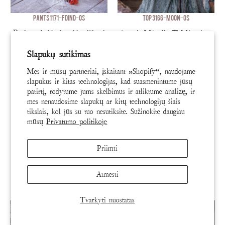
PANTS 1171-FDIND-OS
TOP 3166-MOON-OS
Beržo stebuklo kasyklų džinsai
Aura ir Mėnulio T Mėnesiena
išblukusio indigo spalvos
Slapukų sutikimas
$650
$95
Mes ir mūsų partneriai, įskaitant „Shopify“, naudojame
slapukus ir kitas technologijas, kad suasmenintume jūsų
ADD TO CART
ADD TO CART
patirtį, rodytume jums skelbimus ir atliktume analizę, ir
mes nenaudosime slapukų ar kitų technologijų šiais
tikslais, kol jūs su tuo nesutiksite. Sužinokite daugiau
mūsų
Privatumo politikoje
Priimti
Atmesti
Tvarkyti nuostatas