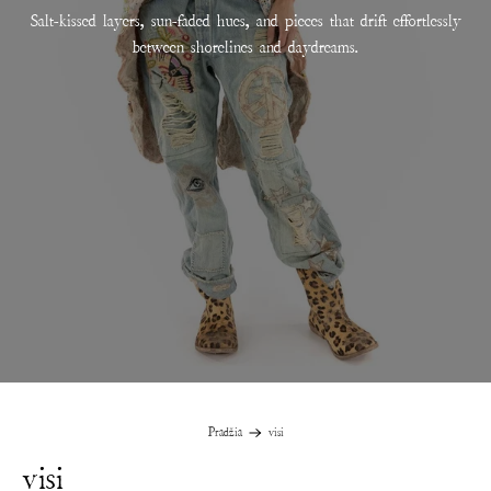
Salt-kissed layers, sun-faded hues, and pieces that drift effortlessly
between shorelines and daydreams.
Pradžia
visi
visi