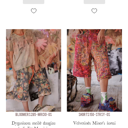
BLOOMERS 285-MRCIO-OS
SHORTS 150-STRSY-OS
Dygsniuota meilė daugiau
Velvetinės Miner's šortai