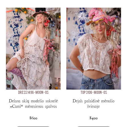
DRESS 1496-MOON-OS
TOP 3106-MOON-OS
Delana akių modelio suknelė
Dejah palaidinė mėnulio
„Cami“ mėnesienos spalvos
šviesoje
$600
$400