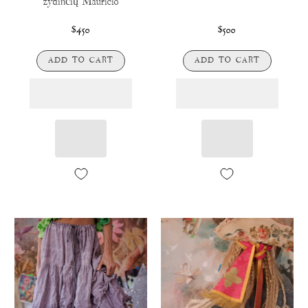
žydinčių Mauricio
$450
$500
ADD TO CART
ADD TO CART