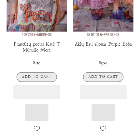
TOP 2967-MOON-OS
SKIRT 245-PPBOB-OS
Prancūzų poetas Katė T
Akių Esti sijonas Purple Boba
Mėnulio šviesa
$110
$500
ADD TO CART
ADD TO CART