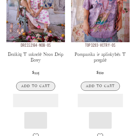
DRESS 2184-NDB-OS
TOP 3293-VCTRY-OS
Braškių T suknelė Neon Drip
Pompastika ir aplinkybės T
Berry
pergalė
$225
$110
ADD TO CART
ADD TO CART