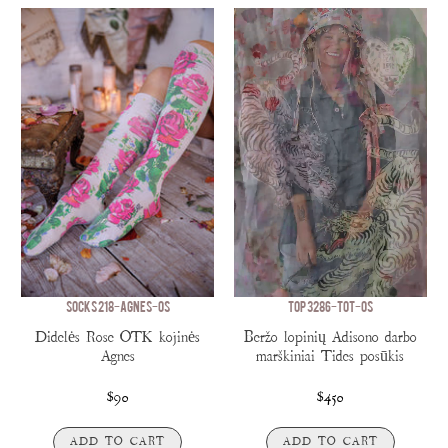
SOCKS 218-AGNES-OS
TOP 3286-TOT-OS
Didelės Rose OTK kojinės
Beržo lopinių Adisono darbo
Agnes
marškiniai Tides posūkis
$90
$450
ADD TO CART
ADD TO CART