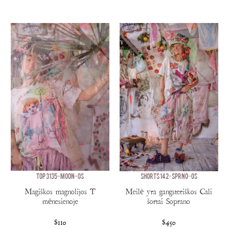
TOP 3135-MOON-OS
SHORTS 142-SPRNO-OS
Magiškos magnolijos T
Meilė yra gangsteriškos Cali
mėnesienoje
šortai Soprano
$110
$450