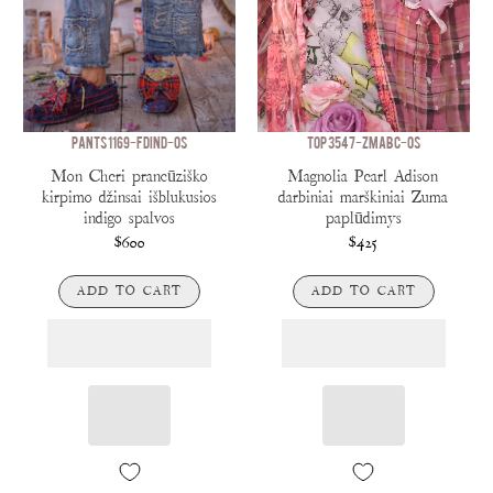
PANTS 1169-FDIND-OS
TOP 3547-ZMABC-OS
Mon Cheri prancūziško
Magnolia Pearl Adison
kirpimo džinsai išblukusios
darbiniai marškiniai Zuma
indigo spalvos
paplūdimys
$600
$425
ADD TO CART
ADD TO CART