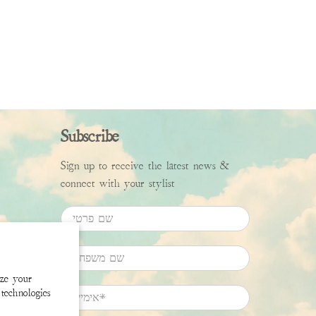
Subscribe
Sign up to receive the latest news &
connect with your stylist
שם פרטי
שם משפחה
ize your
technologies
*
אימייל