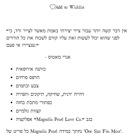
Add to Wishlist
“אין דבר קשה יותר עבור צייר יצירתי באמת מאשר לצייר ורד, כי
לפני שהוא יכול לעשות זאת עליו קודם לשכוח את כל הורדים
שנציירו אי פעם.”
- אנרי מאטיס
כותנה אירופאית
הדפס פרחים
צבע וכתמים
דהייה ידנית, שחיקה, תיקונים ותפירה
כפתורי מתכת בחזה
קצוות גולמיים
אפלקציה “Magnolia Pearl Love Co.” בגב
כל פריט של Magnolia Pearl נחתך במידה "One Size Fits Most".