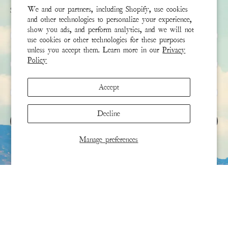
We and our partners, including Shopify, use cookies
Sign up to receive the latest news & connect with your stylist
and other technologies to personalize your experience,
show you ads, and perform analytics, and we will not
שם פרטי
use cookies or other technologies for these purposes
unless you accept them. Learn more in our
Privacy
Policy
שם משפחה
Accept
*
אימייל
Decline
הירשם
Manage preferences
This site is protected by hCaptcha and the hCaptcha
Privacy Policy
and
Terms of Service
apply.