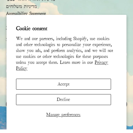
מדיניות משלוחים
Accessibility Statement
Subscribe
Cookie consent
We and our partners, including Shopify, use cookies
Sign up to receive the latest news & connect with your stylist
and other technologies to personalize your experience,
show you ads, and perform analytics, and we will not
שם פרטי
use cookies or other technologies for these purposes
unless you accept them. Learn more in our
Privacy
Policy
שם משפחה
Accept
*
אימייל
Decline
הירשם
Manage preferences
This site is protected by hCaptcha and the hCaptcha
Privacy Policy
and
Terms of Service
apply.