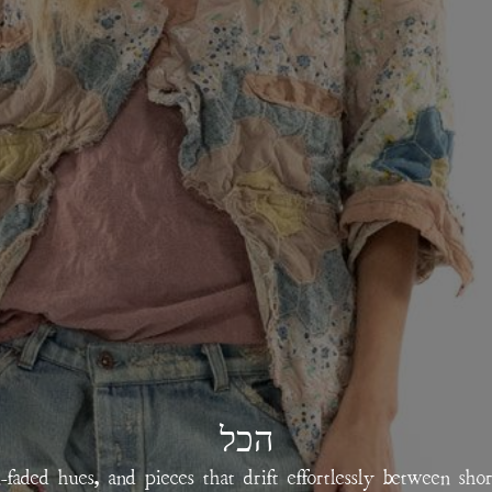
הכל
un-faded hues, and pieces that drift effortlessly between sho