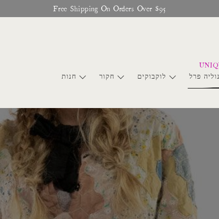
Glitter Saints Audiobook Available For Free Now
וליה פרל
לוקבוקים
חקור
חנות