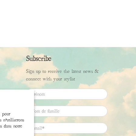
Subscribe
Sign up to receive the latest news &
connect with your stylist
Prénom
Nom de famille
s pour
 n’utiliserons
us dans notre
Email
*