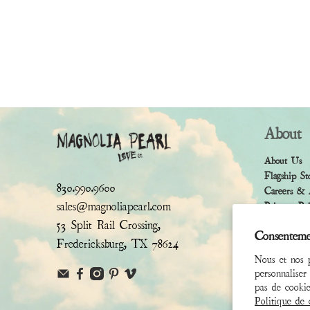
About
About Us
Flagship St
830.990.9600
Careers & 
sales@magnoliapearl.com
Privacy Po
Terms & Co
53 Split Rail Crossing,
Consenteme
Fredericksburg, TX 78624
Nous et nos p
personnaliser
pas de cookie
Politique de c