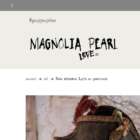
830.990.9600
Accueil
All
Robe débardeur Layla en patchwork