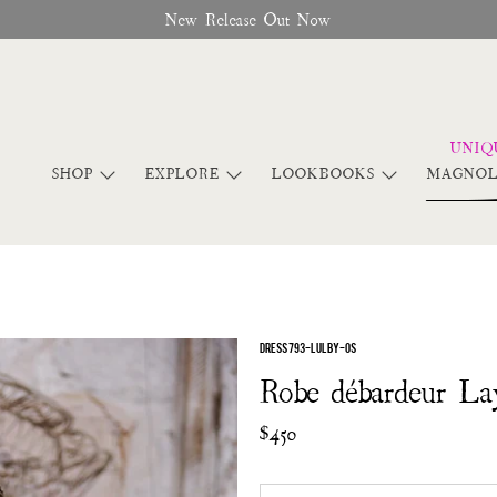
New Release Out Now
SHOP
EXPLORE
LOOKBOOKS
MAGNOL
DRESS 793-LULBY-OS
Robe débardeur La
$450