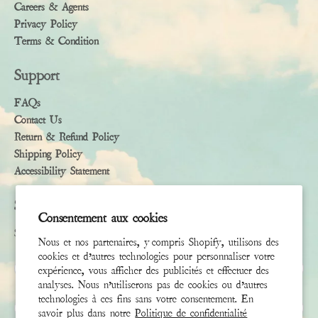
Careers & Agents
Privacy Policy
Terms & Condition
Support
FAQs
Contact Us
Return & Refund Policy
Shipping Policy
Accessibility Statement
Subscribe
Consentement aux cookies
Sign up to receive the latest news & connect with your stylist
Nous et nos partenaires, y compris Shopify, utilisons des
cookies et d’autres technologies pour personnaliser votre
Prénom
expérience, vous afficher des publicités et effectuer des
analyses. Nous n’utiliserons pas de cookies ou d’autres
technologies à ces fins sans votre consentement. En
Nom de famille
savoir plus dans notre
Politique de confidentialité