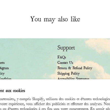
You may also like
Support
FAQs
ores
Contact Us
Agents
Return & Refund Policy
licy
Shipping Policy
ndition
Accessibility Statement
nt aux cookies
artenaires, y compris Shopify, utilisons des cookies et d’autres technologie
 votre expérience, vous afficher des publicités et effectuer des analyses. Nous
s ou d’autres technologies à ces fins sans votre consentement. En savoir pl