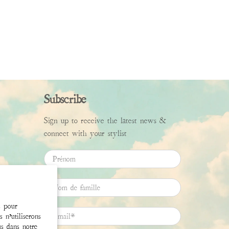
Subscribe
Sign up to receive the latest news &
connect with your stylist
Prénom
Nom de famille
s pour
Email
*
 n’utiliserons
us dans notre