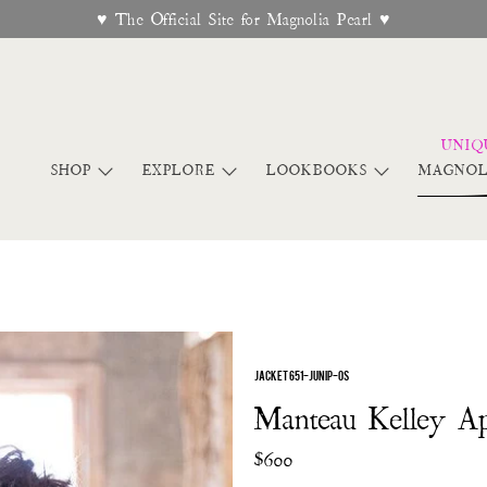
♥︎ The Official Site for Magnolia Pearl ♥︎
SHOP
EXPLORE
LOOKBOOKS
MAGNOL
JACKET 651-JUNIP-OS
Manteau Kelley Ap
$600