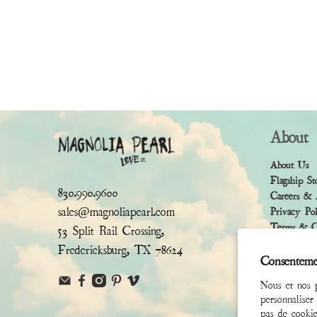
About
About Us
Flagship St
830.990.9600
Careers & 
sales@magnoliapearl.com
Privacy Po
Terms & Co
53 Split Rail Crossing,
Fredericksburg, TX 78624
Consenteme
Nous et nos p
personnaliser
pas de cookie