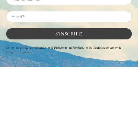
Email
*
S'INSCRIRE
Ce site est protégé par hCaptcha, et la
Politique de confidentialité
et les
Conditions de service
de
hCaptcha s’appliquent.