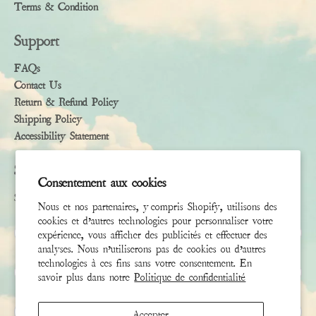
Terms & Condition
Support
FAQs
Contact Us
Return & Refund Policy
Shipping Policy
Accessibility Statement
Subscribe
Consentement aux cookies
Sign up to receive the latest news & connect with your stylist
Nous et nos partenaires, y compris Shopify, utilisons des
cookies et d’autres technologies pour personnaliser votre
Prénom
expérience, vous afficher des publicités et effectuer des
analyses. Nous n’utiliserons pas de cookies ou d’autres
technologies à ces fins sans votre consentement. En
Nom de famille
savoir plus dans notre
Politique de confidentialité
Email
*
Accepter