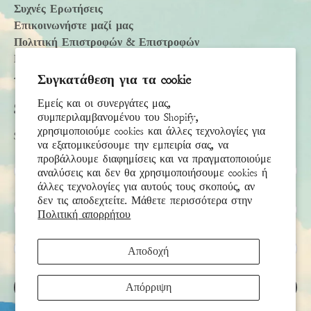
Συχνές Ερωτήσεις
Επικοινωνήστε μαζί μας
Πολιτική Επιστροφών & Επιστροφών
Πολιτική Αποστολής
Accessibility Statement
Συγκατάθεση για τα cookie
Εμείς και οι συνεργάτες μας,
Subscribe
συμπεριλαμβανομένου του Shopify,
χρησιμοποιούμε cookies και άλλες τεχνολογίες για
Sign up to receive the latest news & connect with your stylist
να εξατομικεύσουμε την εμπειρία σας, να
προβάλλουμε διαφημίσεις και να πραγματοποιούμε
Όνομα
αναλύσεις και δεν θα χρησιμοποιήσουμε cookies ή
άλλες τεχνολογίες για αυτούς τους σκοπούς, αν
δεν τις αποδεχτείτε. Μάθετε περισσότερα στην
Επώνυμο
Πολιτική απορρήτου
Email
*
Αποδοχή
Απόρριψη
ΕΓΓΡΑΦΉ