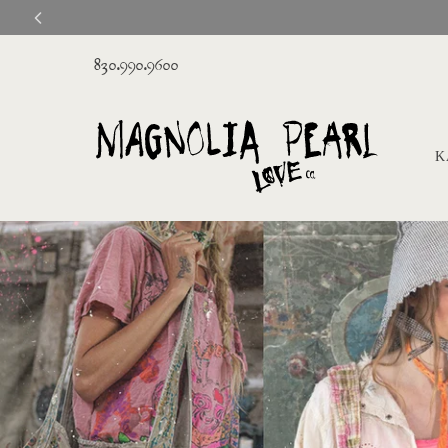
830.990.9600
Κ