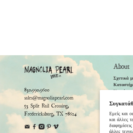
About
Σχετικά μ
Καταστήμ
830.990.9600
Καριέρες
sales@magnoliapearl.com
Πολιτική
Συγκατάθε
Όροι & Π
53 Split Rail Crossing,
Fredericksburg, TX 78624
Εμείς και ο
και άλλες τ
διαφημίσεις
άλλες τεχνο