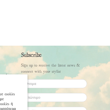
Subscribe
Sign up to receive the latest news &
connect with your stylist
ροφών
Όνομα
ε cookies
Επώνυμο
υμε
ookies ή
ερισσότερα
Email
*