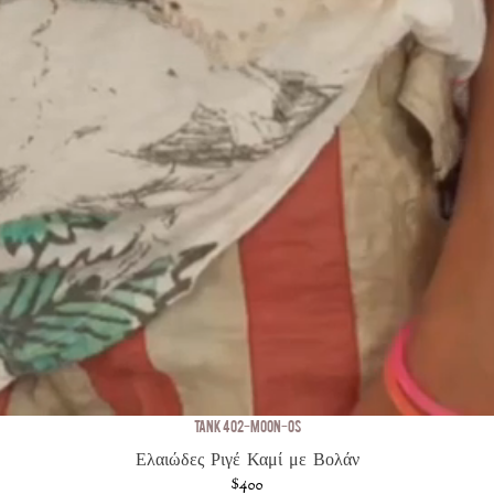
TANK 402-MOON-OS
Ελαιώδες Ριγέ Καμί με Βολάν
$400