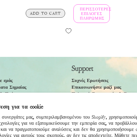
ΠΕΡΙΣΣΌΤΕΡΕΣ
ADD TO CART
ΕΠΙΛΟΓΈΣ
ΠΛΗΡΩΜΉΣ
Support
ε εμάς
Συχνές Ερωτήσεις
ατα Σημαίας
Επικοινωνήστε μαζί μας
 & Πράκτορες
Πολιτική Επιστροφών & Επιστ
 Απορρήτου
Πολιτική Αποστολής
ση για τα cookie
ροϋποθέσεις
Accessibility Statement
ι συνεργάτες μας, συμπεριλαμβανομένου του Shopify, χρησιμοποιούμ
εχνολογίες για να εξατομικεύσουμε την εμπειρία σας, να προβάλλο
 και να πραγματοποιούμε αναλύσεις και δεν θα χρησιμοποιήσουμε c
λογίες για αυτούς τους σκοπούς, αν δεν τις αποδεχτείτε. Μάθετε π