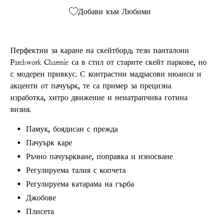
Добави към Любими
Перфектни за каране на скейтборд; тези панталони
Patchwork Charmie са в стил от старите скейт паркове, но
с модерен привкус. С контрастни мадрасови нюанси и
акценти от пачуърк, те са пример за прецизна
изработка, хитро движение и ненатрапчива готина
визия.
Памук, боядисан с прежда
Пачуърк каре
Ръчно пачуъркване, поправка и износване
Регулируема талия с копчета
Регулируема катарама на гърба
Джобове
Плисета