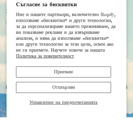
Съгласие за бисквитки
Subscribe
Ние и нашите партньори, включително Shopify,
използваме „бисквитки“ и други технологии,
Sign up to receive the latest news & connect with your stylist
за да персонализираме вашето преживяване, да
ви показваме реклами и да извършваме
Първо име
анализи, и няма да използваме „бисквитки“
или други технологии за тези цели, освен ако
не ги приемете. Научете повече за нашата
Фамилия
Политика за поверителност
Имейл
*
Приемам
Отхвърлям
РЕГИСТРИРАЙ СЕ
Този сайт е защитен чрез hCaptcha и се прилагат
Правилата за поверителност
и
Условията за
Управление на предпочитанията
използване на услугата
на hCaptcha.