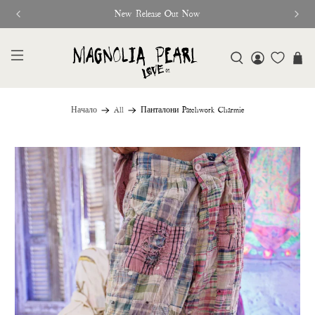
New Release Out Now
Начало
All
Панталони Patchwork Charmie