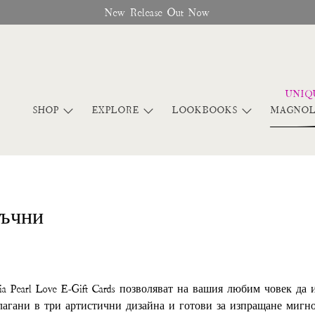
New Release Out Now
SHOP
EXPLORE
LOOKBOOKS
MAGNOL
ръчни
a Pearl Love E-Gift Cards позволяват на вашия любим човек да 
лагани в три артистични дизайна и готови за изпращане мигно