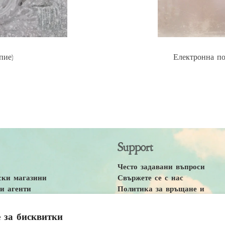
пие)
Електронна по
Support
Често задавани въпроси
ски магазини
Свържете се с нас
и агенти
Политика за връщане и
 за поверителност
възстановяване на суми
и правила
Политика за доставка
 за бисквитки
Accessibility Statement