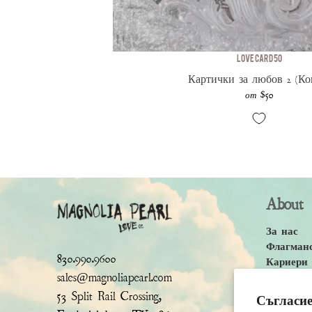
Love Card 50
Картички за любов 2 (Ко
$50
от
About
За нас
Флагман
830.990.9600
Кариери 
sales@magnoliapearl.com
Политика
Условия 
53 Split Rail Crossing,
Съгласие