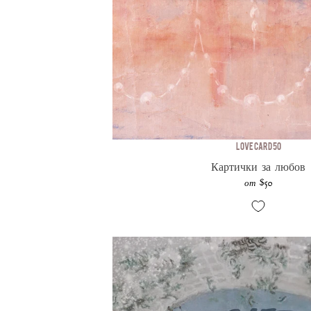
Love Card 50
Картички за любов
$50
от