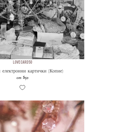
Love Card 50
 електронни картички (Копие)
$50
от