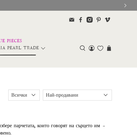
IA PEARL TRADE
избере парчетата, които говорят на сърцето им —
вено.