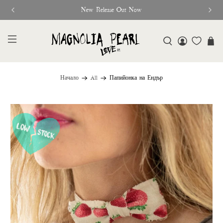
New Release Out Now
Начало
All
Папийонка на Ендър