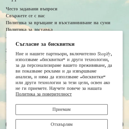
Често задавани въпроси
Свържете се с нас
Политика за връщане и възстановяване на суми
Политика за доставка
Accessibility Statement
Съгласие за бисквитки
Subscribe
Ние и нашите партньори, включително Shopify,
използваме „бисквитки“ и други технологии,
Sign up to receive the latest news & connect with your stylist
за да персонализираме вашето преживяване, да
ви показваме реклами и да извършваме
Първо име
анализи, и няма да използваме „бисквитки“
или други технологии за тези цели, освен ако
не ги приемете. Научете повече за нашата
Фамилия
Политика за поверителност
Имейл
*
Приемам
Отхвърлям
РЕГИСТРИРАЙ СЕ