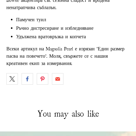
Bowtie акцентира със сезонна сладост и вродена
ненатрапчива съблазън.
Памучен туил
Ръчно дистресиране и избледняване
Удължена вратовръзка и копчета
Всеки артикул на Magnolia Pearl е изрязан "Един размер
пасва на повечето". Моля, свържете се с нашия
креативен екип за измервания.
You may also like