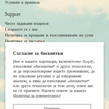
Условия и правила
Support
Често задавани въпроси
Свържете се с нас
Политика за връщане и възстановяване на суми
Политика за доставка
Accessibility Statement
Съгласие за бисквитки
Subscribe
Ние и нашите партньори, включително Shopify,
използваме „бисквитки“ и други технологии,
Sign up to receive the latest news & connect with your stylist
за да персонализираме вашето преживяване, да
ви показваме реклами и да извършваме
Първо име
анализи, и няма да използваме „бисквитки“
или други технологии за тези цели, освен ако
не ги приемете. Научете повече за нашата
Фамилия
Политика за поверителност
Имейл
*
Приемам