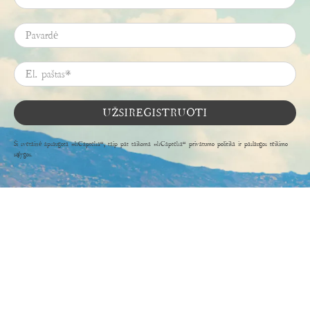
Pavardė
El. paštas
*
UŽSIREGISTRUOTI
Ši svetainė apsaugota „hCaptcha“, taip pat taikoma „hCaptcha“
privatumo politika
ir
paslaugos teikimo
sąlygos
.