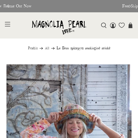
w Release Out Now
Free Shi
Pradžia
All
Le Brun apkarpyta smokinginė striukė