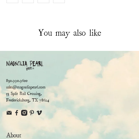
You may also like
830.990.9600
sales@magnoliapearl.com
53 Split Rail Crossing,
Fredericksburg, TX 78624
About