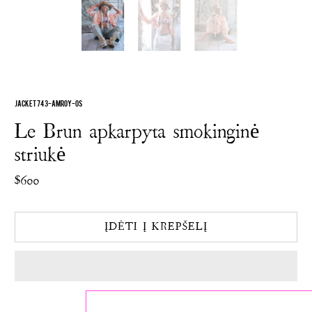
JACKET 743-AMROY-OS
Le Brun apkarpyta smokinginė
striukė
$600
ĮDĖTI Į KREPŠELĮ