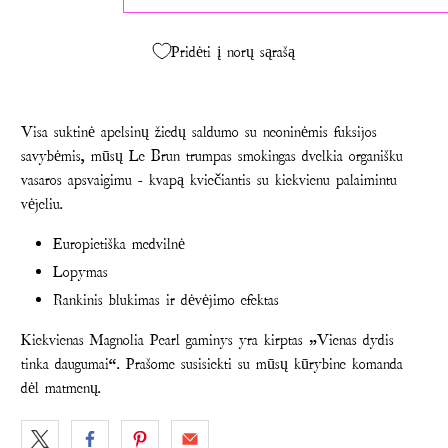
Pridėti į norų sąrašą
Visa suktinė apelsinų žiedų saldumo su neoninėmis fuksijos
savybėmis, mūsų Le Brun trumpas smokingas dvelkia organišku
vasaros apsvaigimu - kvapą kviečiantis su kiekvienu palaimintu
vėjeliu.
Europietiška medvilnė
Lopymas
Rankinis blukimas ir dėvėjimo efektas
Kiekvienas Magnolia Pearl gaminys yra kirptas „Vienas dydis
tinka daugumai“. Prašome susisiekti su mūsų kūrybine komanda
dėl matmenų.