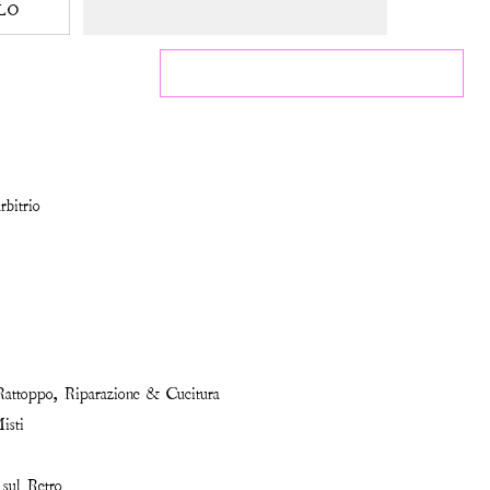
LO
rbitrio
attoppo, Riparazione & Cucitura
isti
 sul Retro