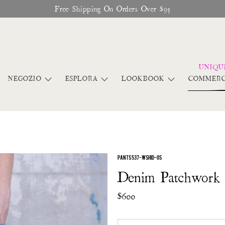
Free Shipping On Orders Over $95
NEGOZIO
ESPLORA
LOOKBOOK
COMMERC
PANTS 537-WSHID-OS
Denim Patchwork 
$600