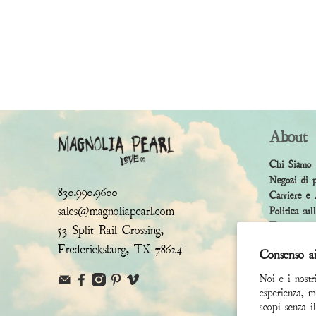
About
Chi Siamo
Negozi di 
830.990.9600
Carriere e 
sales@magnoliapearl.com
Politica sul
Termini e 
53 Split Rail Crossing,
Fredericksburg, TX 78624
Consenso a
Noi e i nostr
esperienza, m
scopi senza i