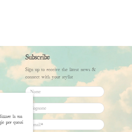
Subscribe
Sign up to receive the latest news &
connect with your stylist
Nome
Cognome
lizzare la tua
gie per questi
Email
*