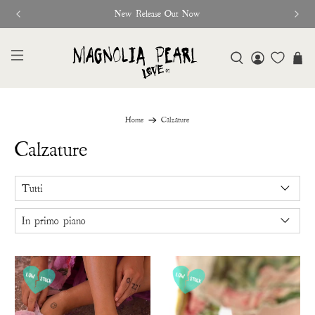
New Release Out Now
Home
Calzature
Calzature