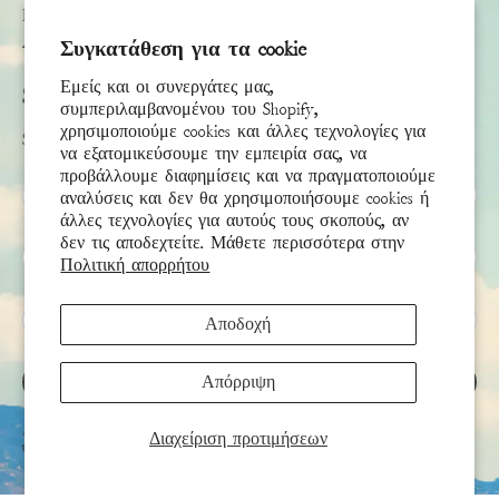
Πολιτική Αποστολής
Accessibility Statement
Συγκατάθεση για τα cookie
Εμείς και οι συνεργάτες μας,
Subscribe
συμπεριλαμβανομένου του Shopify,
χρησιμοποιούμε cookies και άλλες τεχνολογίες για
Sign up to receive the latest news & connect with your stylist
να εξατομικεύσουμε την εμπειρία σας, να
προβάλλουμε διαφημίσεις και να πραγματοποιούμε
Όνομα
αναλύσεις και δεν θα χρησιμοποιήσουμε cookies ή
άλλες τεχνολογίες για αυτούς τους σκοπούς, αν
δεν τις αποδεχτείτε. Μάθετε περισσότερα στην
Επώνυμο
Πολιτική απορρήτου
Email
*
Αποδοχή
Απόρριψη
ΕΓΓΡΑΦΉ
Αυτή η τοποθεσία προστατεύεται από το hCAPTCHA και ισχύουν η
Πολιτική απορρήτου
και οι
Διαχείριση προτιμήσεων
Όροι Παροχής Υπηρεσιών
του hCaptcha.