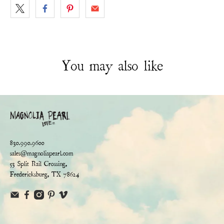
You may also like
830.990.9600
sales@magnoliapearl.com
53 Split Rail Crossing,
Fredericksburg, TX 78624