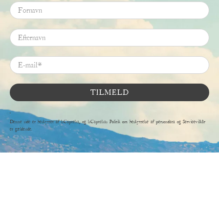
Fornavn
Efternavn
E-mail
*
TILMELD
'
Denne side er beskyttet af hCaptcha, og hCaptchas
Politik om beskyttelse af persondata
og
Servicevilkår
er gældende.