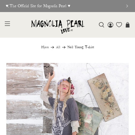
♥︎ The Official Site for Magnolia Pearl ♥︎
Hjem
All
Neil Young T-shirt