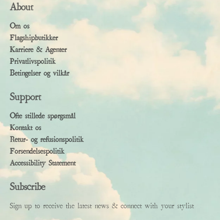
About
Om os
Flagshipbutikker
Karriere & Agenter
Privatlivspolitik
Betingelser og vilkår
Support
Ofte stillede spørgsmål
Kontakt os
Retur- og refusionspolitik
Forsendelsespolitik
Accessibility Statement
Subscribe
Sign up to receive the latest news & connect with your stylist