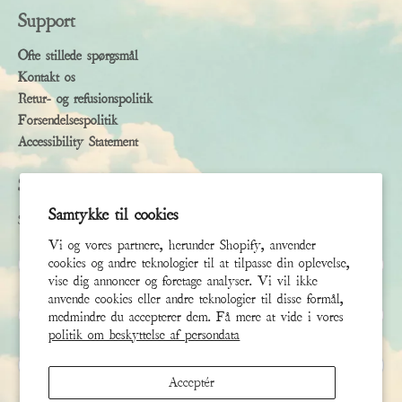
Support
Ofte stillede spørgsmål
Kontakt os
Retur- og refusionspolitik
Forsendelsespolitik
Accessibility Statement
Subscribe
Samtykke til cookies
Sign up to receive the latest news & connect with your stylist
Vi og vores partnere, herunder Shopify, anvender
Fornavn
cookies og andre teknologier til at tilpasse din oplevelse,
vise dig annoncer og foretage analyser. Vi vil ikke
anvende cookies eller andre teknologier til disse formål,
Efternavn
medmindre du accepterer dem. Få mere at vide i vores
politik om beskyttelse af persondata
E-mail
*
Acceptér