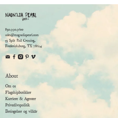
830.990.9600
sales@magnoliapearl.com
53 Split Rail Crossing,
Fredericksburg, TX 78624
About
Om os
Flagshipbutikker
Karriere & Agenter
Privatlivspolitik
Betingelser og vilkår