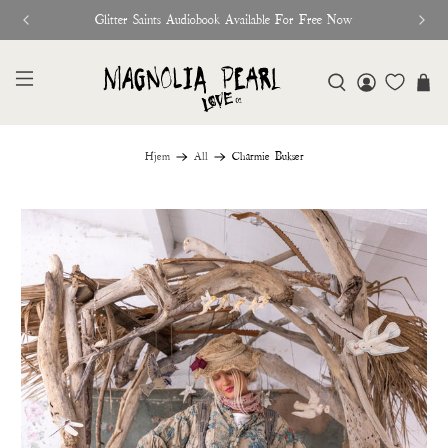
Glitter Saints Audiobook Available For Free Now
Hjem
All
Charmie Bukser