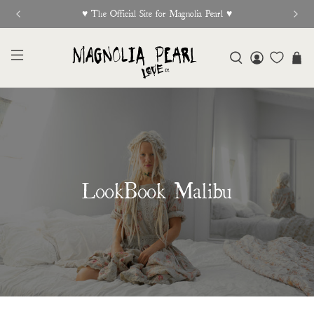
New Release Out Now
LookBook Malibu