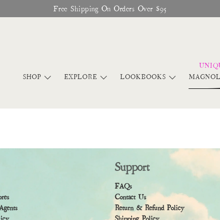
SHOP
EXPLORE
LOOKBOOKS
MAGNOL
Support
FAQs
ores
Contact Us
Agents
Return & Refund Policy
licy
Shipping Policy