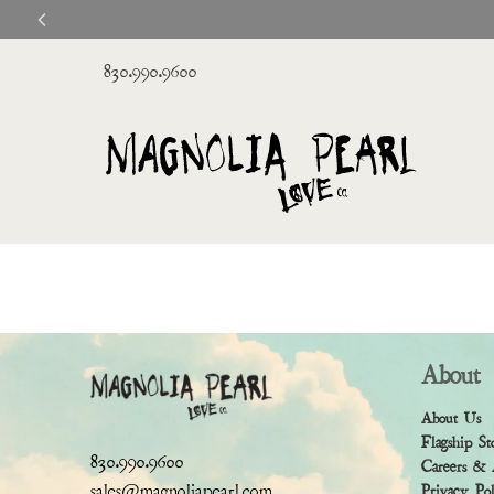
n Orders Over $95
830.990.9600
About
About Us
Flagship St
830.990.9600
Careers & 
sales@magnoliapearl.com
Privacy Po