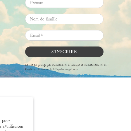
Prénom
Nom de famille
Email
*
S'INSCRIRE
Ce site est protégé par hCaptcha, et la
Politique de confidentialité
et les
Conditions de service
de hCaptcha s’appliquent.
s pour
 n’utiliserons